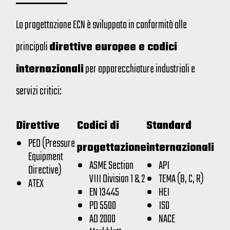
La progettazione ECN è sviluppata in conformità alle
principali
direttive europee e codici
internazionali
per apparecchiature industriali e
servizi critici:
Direttive
Codici di
Standard
PED (Pressure
progettazione
internazionali
Equipment
ASME Section
API
Directive)
VIII Division 1 & 2
TEMA (B, C, R)
ATEX
EN 13445
HEI
PD 5500
ISO
AD 2000
NACE