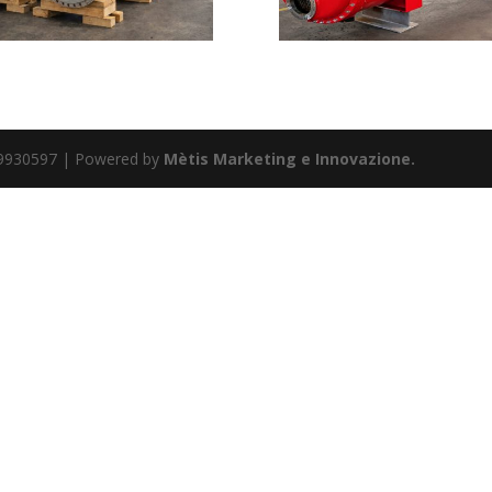
02789930597 | Powered by
Mètis Marketing e Innovazione.