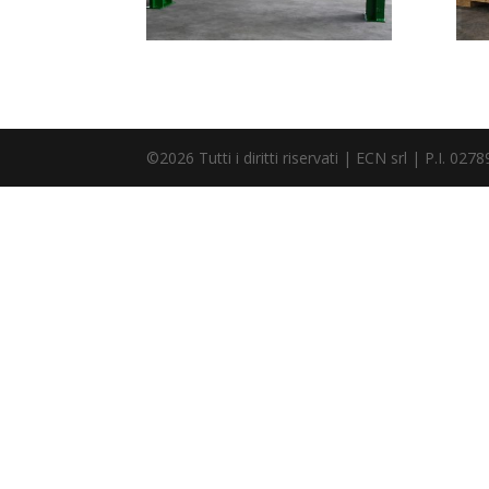
©2026 Tutti i diritti riservati | ECN srl | P.I. 